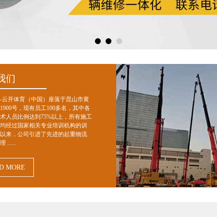
我们
-云开体育（中国）座落于昆山市黄
1900号，现有员工100多名，其中各
术人员比例达到75%以上，所有施工
均经过国家相关专业培训机构的训
以来，公司引进了先进的起重物流
.....
D MORE