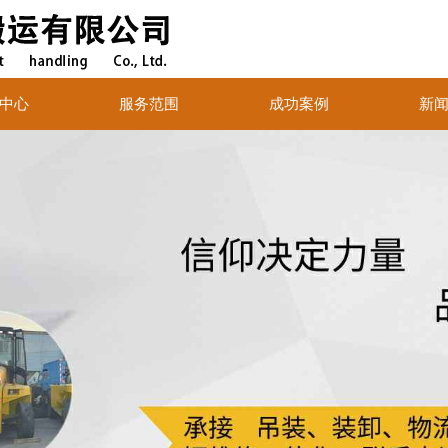
中心
服务范围
成功案例
新