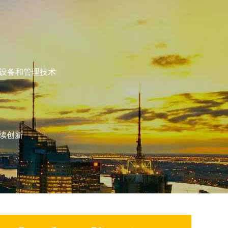
设备和管理技术
续创新