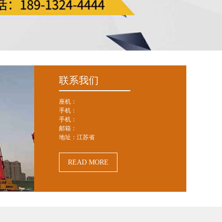
联系我们
座机：
手机：
手机：
邮箱：
地址：江苏省
READ MORE